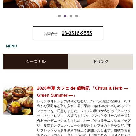
03-3516-9555
お問合せ
MENU
シーズナル
ドリンク
2026年夏 カフェ de 歳時記 「Citrus & Herb —
Green Summer —」
レモンやオレンジの爽やかな香り、ハーブの豊かな風味、彩り
豊かな夏野菜を取り入れ、暑い季節にも軽やかに楽しめるライ
ンナップをご用意しました。レモンの香りが広がる「クロワッ
サン・シトロン」、みずみずしいオレンジとクリームチーズを
合わせたデニッシュをはじめ、ハーブが香るデニッシュドッグ
や、夏野菜とジェノヴェーゼを使用したフォカッチャなど、甘
いブレッドから食事系まで幅広く展開いたします。柑橘の明る
さとハーブの香り、グリーンの彩りに包まれる、GGCo.ならで