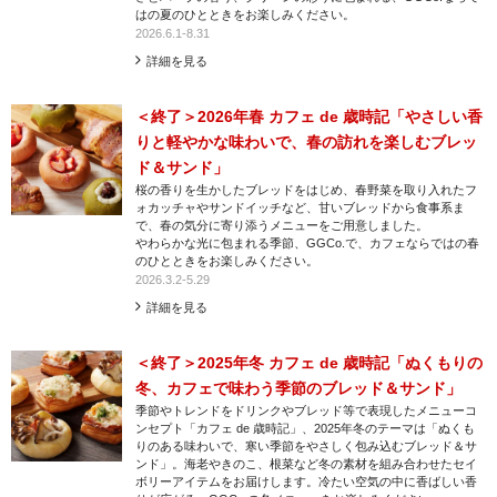
はの夏のひとときをお楽しみください。
2026.6.1-8.31
詳細を見る
＜終了＞2026年春 カフェ de 歳時記「やさしい香
りと軽やかな味わいで、春の訪れを楽しむブレッ
ド＆サンド」
桜の香りを生かしたブレッドをはじめ、春野菜を取り入れたフ
ォカッチャやサンドイッチなど、甘いブレッドから食事系ま
で、春の気分に寄り添うメニューをご用意しました。
やわらかな光に包まれる季節、GGCo.で、カフェならではの春
のひとときをお楽しみください。
2026.3.2-5.29
詳細を見る
＜終了＞2025年冬 カフェ de 歳時記「ぬくもりの
冬、カフェで味わう季節のブレッド＆サンド」
季節やトレンドをドリンクやブレッド等で表現したメニューコ
ンセプト「カフェ de 歳時記」、2025年冬のテーマは「ぬくも
りのある味わいで、寒い季節をやさしく包み込むブレッド＆サ
ンド」。海老やきのこ、根菜など冬の素材を組み合わせたセイ
ボリーアイテムをお届けします。冷たい空気の中に香ばしい香