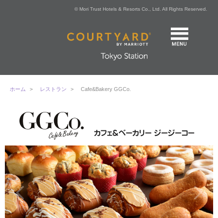
© Mori Trust Hotels & Resorts Co., Ltd. All Rights Reserved.
ホーム
>
レストラン
>
Cafe&Bakery GGCo.